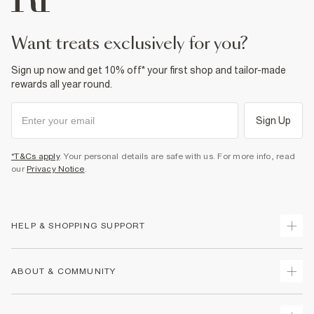
want treats exclusively for you?
Sign up now and get 10% off* your first shop and tailor-made
rewards all year round.
Sign Up
*T&Cs apply
. Your personal details are safe with us. For more info, read
our
Privacy Notice
.
HELP & SHOPPING SUPPORT
Track Your Order
ABOUT & COMMUNITY
Return Your Order
Delivery
About Us